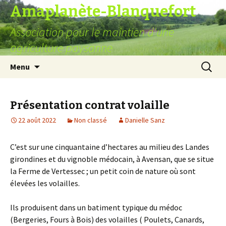
Amaplanète-Blanquefort
Association pour le maintien d'une
agriculture paysanne
Aller
Recherc
Menu
au
contenu
Présentation contrat volaille
22 août 2022
Non classé
Danielle Sanz
C’est sur une cinquantaine d’hectares au milieu des Landes
girondines et du vignoble médocain, à Avensan, que se situe
la Ferme de Vertessec ; un petit coin de nature où sont
élevées les volailles.
Ils produisent dans un batiment typique du médoc
(Bergeries, Fours à Bois) des volailles ( Poulets, Canards,