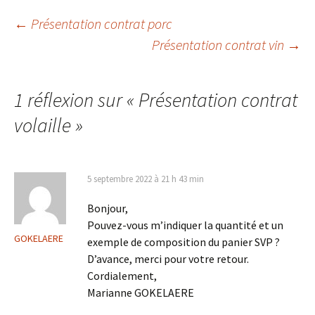
Navigation
←
Présentation contrat porc
Présentation contrat vin
→
des
1 réflexion sur «
Présentation contrat
articles
volaille
»
5 septembre 2022 à 21 h 43 min
Bonjour,
Pouvez-vous m’indiquer la quantité et un
GOKELAERE
exemple de composition du panier SVP ?
D’avance, merci pour votre retour.
Cordialement,
Marianne GOKELAERE