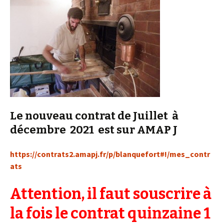
Le nouveau contrat de Juillet à
décembre 2021 est sur
AMAP J
https://contrats2.amapj.fr/p/blanquefort#!/mes_contr
ats
Attention, il faut souscrire à
la fois le contrat quinzaine 1