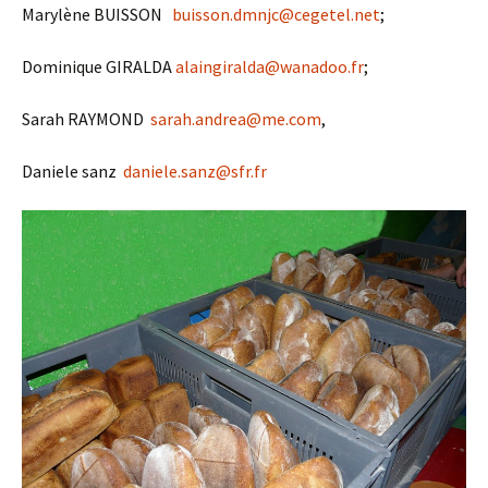
Marylène BUISSON
buisson.dmnjc@cegetel.net
;
Dominique GIRALDA
alaingiralda@wanadoo.fr
;
Sarah RAYMOND
sarah.andrea@me.com
,
Daniele sanz
daniele.sanz@sfr.fr