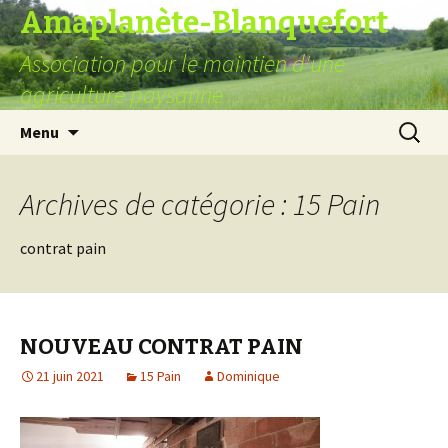
Amaplanète-Blanquefort
Association pour le maintien d'une
agriculture paysanne
Aller
Recherc
Menu
au
contenu
Archives de catégorie : 15 Pain
contrat pain
NOUVEAU CONTRAT PAIN
21 juin 2021
15 Pain
Dominique